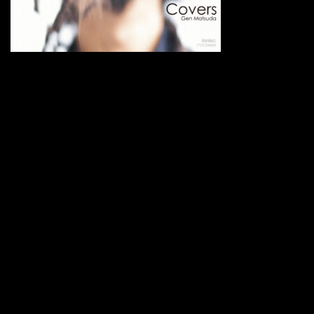
収録曲
●ボブ・ディラン：風に吹かれて
（編曲：閑喜弦介）
Bob Dylan / Blowin’ in the Wind (1963)
●エリック・マーティン＆デヴィッド・グレアム：トゥ・ビ
ー・ウィズ・ユー
（編曲：ビート・シェルラー）
MR.BIG / To Be With You (1991)
●レッド・ホット・チリ・ペッパーズ：アンダー・ザ・ブリ
ッジ
（編曲：閑喜弦介）
Red Hot Chili Peppers / Under The Bridge (1991)