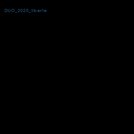
投
DUO_2020_liberte
稿
ナ
ビ
ゲ
ー
シ
ョ
ン