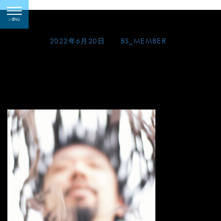
Skip
SOLO_2022_Covers
toggle
to
MENU
navigation
content
Posted on
2022年6月20日
by
BS_MEMBER
[SOLO CD]
カヴァーズ
Covers