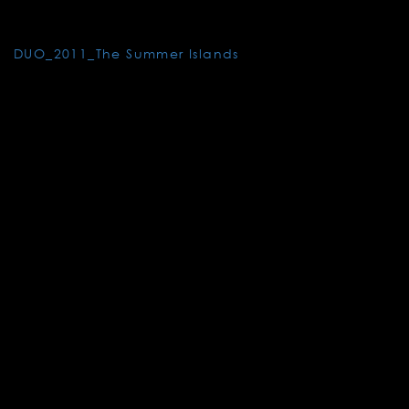
投
DUO_2011_The Summer Islands
稿
ナ
ビ
ゲ
ー
シ
ョ
ン