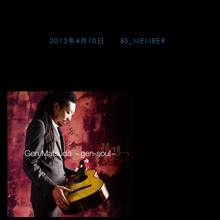
Skip
SOLO_2013_gen-soul
to
content
Posted on
2013年4月10日
by
BS_MEMBER
[SOLO CD]
弦想～
gen-soul
～