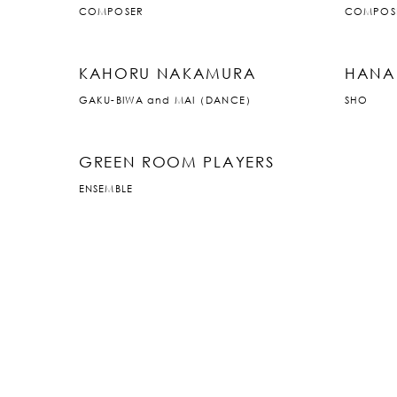
COMPOSER
COMPOS
KAHORU NAKAMURA
HANA
GAKU-BIWA and MAI（DANCE）
SHO
GREEN ROOM PLAYERS
ENSEMBLE
JP
|
EN