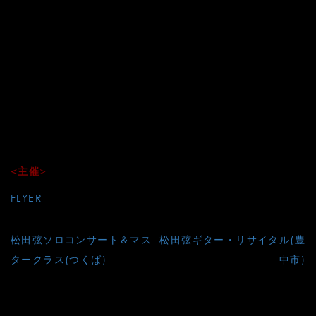
●バッハ：無伴奏チェロ組曲１番より
●アグスティン・バリオス＝マンゴレ：大聖堂
●ケヴィン・カラハン：レッドファンタジー
●ヘロニモ・ヒメネス：ルイス・アロンソの結婚
●莉燦馮 編曲： 12の日本の歌より
●長岡克己：白雨
●長岡克己：雲
●渡辺香津美：アストラル・フレイクス
BLUE SHEET
<主催>
FLYER
投
松田弦ソロコンサート＆マス
松田弦ギター・リサイタル(豊
稿
タークラス(つくば)
中市)
ナ
ビ