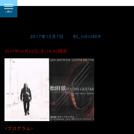
Skip
松田弦ギター・リサイタ
toggle
to
MENU
navigation
ル(東京)
content
Posted on
2017年10月7日
by
BS_MEMBER
2017年10月26日(木)19:00開演
<プログラム>