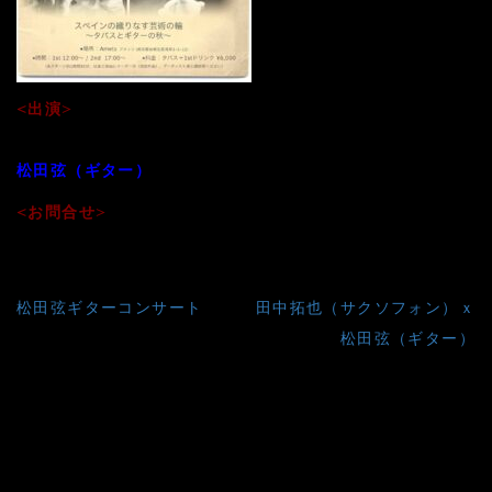
<出演>
熊谷俊之（ギター）
松田弦（ギター）
<お問合せ>
Amets Tel. 03-3841-3022
投
松田弦ギターコンサート
田中拓也（サクソフォン）ｘ
稿
松田弦（ギター）
ナ
ビ
ゲ
ー