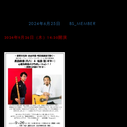
Skip
黒田鈴尊（尺八）ｘ松田
to
content
Posted on
2024年6月25日
by
BS_MEMBER
2024年9月26日（木）14:30開演
自由学園明日館・講堂（池袋）