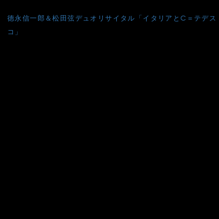
投
徳永信一郎＆松田弦デュオリサイタル「イタリアとC＝テデス
稿
コ」
ナ
ビ
ゲ
ー
シ
ョ
ン