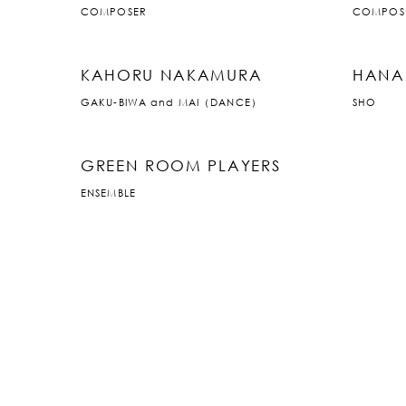
COMPOSER
COMPOS
KAHORU NAKAMURA
HANA
GAKU-BIWA and MAI（DANCE）
SHO
GREEN ROOM PLAYERS
ENSEMBLE
JP
|
EN