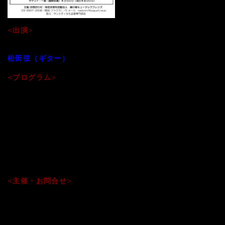
<出演>
黒田鈴尊（尺八）
松田弦（ギター）
<プログラム>
●エイトル・ヴィラ＝ロボス：ブラジル風バッハ第5番より「
●ラヴィ・シャンカール：魅惑の夜明け
●ニコラ・パガニーニ：カンタービレ
●アストル・ピアソラ：「タンゴの歴史」より
●武満徹：「Songs」より
他
<主催・お問合せ>
03-3937-2608 緑の樹ミュージックフレンズ