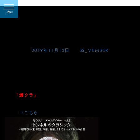
Skip
爆クラ アースダイバー
toggle
to
MENU
navigation
vol.3 トンネルのクラシ
content
ック
Posted on
2019年11月13日
by
BS_MEMBER
爆クラ アースダイバー vol.3 トンネルのクラシック 〜暗
闇で聴く打楽器、声楽、器楽、そしてオーケストラの音響〜
in 愛岐トンネル群
あの
イベントに松田弦が参加！トンネルの中、と
「爆クラ」
いう異空間で特別な音楽体験が待っています。(爆クラにつ
いては
⇒こちら
）