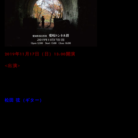
2019年11月17日（日）13:00開演
<出演>
林 正子（ソプラノ）
池上英樹（打楽器・マリンバ・パフォーマンス）
泉 真由（フルート）
松田 弦（ギター）
名古屋芸大・女声アンサンブル Marimo座（女声アンサン
ブル）
白井剛史／プリミ恥部（ボイス&身体パフォーマンス）
石黒 謙（サウンドシステム/アコースティックリバイヴ）