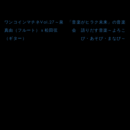
湯山玲子（サウンド・アーティスト）
投
ワンコインマチネVol.27～泉
「音楽がヒラク未来」の音楽
稿
真由（フルート）ｘ松田弦
会 語りだす音楽～よろこ
（ギター）
び・あそび・まなび～
ナ
ビ
ゲ
ー
シ
ョ
ン