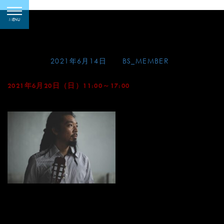
Skip
松田弦・クラシックギ
toggle
to
MENU
navigation
ター マスタークラス
content
Posted on
2021年6月14日
by
BS_MEMBER
2021年6月20日（日）11:00～17:00
月光堂（京都）
松田弦によるマスタークラス。
詳細は、主催者にお問合せ下さい。
TEL.075-781-1002