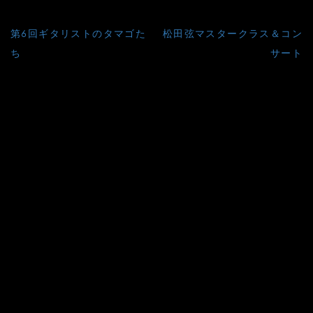
投
第6回ギタリストのタマゴた
松田弦マスタークラス＆コン
稿
ち
サート
ナ
ビ
ゲ
ー
シ
ョ
ン