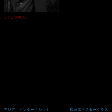
<プログラム>
●エディン・ソリス：パサーへ・アビエルト
●佐藤弘和：エヴァーグリーン、チェリーブロッサムズ
●アストル・ピアソラ：ブエノスアイレスの春、夏
●長岡克己： 雲、白雨
●ケヴィン・カラハン： レッドファンタジー
●J.S.バッハ：チェロ組曲第1番よりプレリュード
●マヌエル・デ・ファリャ ：ビュッシー讃歌、粉屋の踊り
●莉燦馮編曲：七つの子、赤とんぼ、故郷
●フランシスコ・タレガ：ラグリマ、アデリータ、アラビア
風奇想曲
●フリアン・アルカス：椿姫の主題による幻想曲
投
アジア・インターナショナ
松田弦マスタークラス