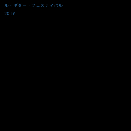
稿
ル・ギター・フェスティバル
2019
ナ
ビ
ゲ
ー
シ
ョ
ン