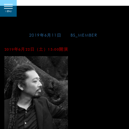
Skip
松田弦サロンコンサー
toggle
to
MENU
navigation
ト～南米作品を中心に～
content
Posted on
2019年6月11日
by
BS_MEMBER
2019年6月22日（土）15:00開演