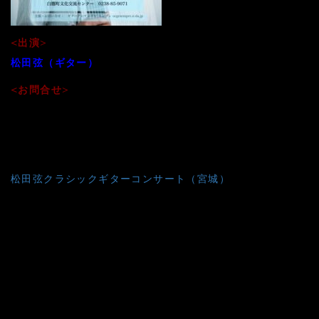
<出演>
松田弦（ギター）
<お問合せ>
ギターアンサンブル・センプレTel.0238-48-2822
投
松田弦クラシックギターコンサート（宮城）
稿
ナ
ビ
ゲ
ー