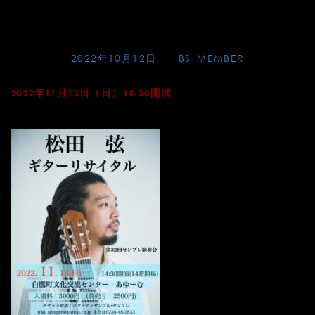
Skip
松田弦ギターリサイタル
to
content
Posted on
2022年10月12日
by
BS_MEMBER
2022年11月13日（日）14:30開演
白鷹町文化交流センター あゆーむ（山形県西置賜郡白鷹町鮎貝7