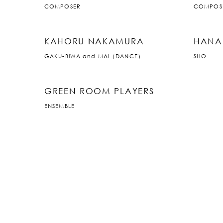
COMPOSER
COMPOS
KAHORU NAKAMURA
HANA
GAKU-BIWA and MAI（DANCE）
SHO
GREEN ROOM PLAYERS
ENSEMBLE
JP
|
EN