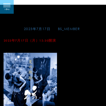
Skip
弦書「夏の軌跡」松田弦
toggle
to
MENU
navigation
Ｘ白石雪妃
content
Posted on
2023年7月17日
by
BS_MEMBER
2023年7月17日（月）15:30開演
パセリセージ（東京）