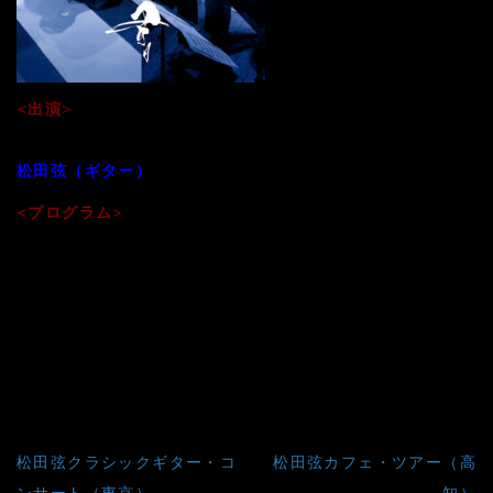
<出演>
白石雪妃 （書）
松田弦（ギター）
<プログラム>
⚫︎アルベニス : 旅の思い出より
⚫︎ファリャ : 粉屋の踊り
⚫︎武満徹編曲 : ロンドンデリーの歌、サマータイム
⚫︎クイーン : ラブ・オブ・マイ・ライフ
⚫︎長岡克己 : 雲
●長岡克己 : 白雨
投
松田弦クラシックギター・コ
松田弦カフェ・ツアー（高
ンサート（東京）
知）