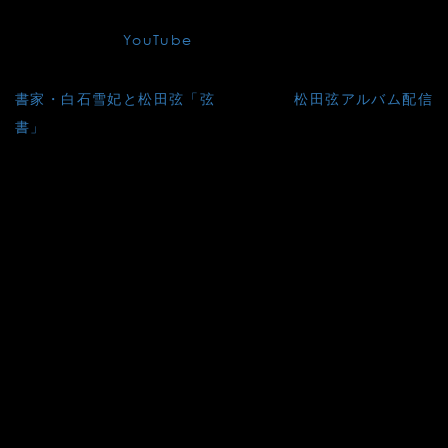
ガの「ラグリマ」「アデリータ」の演奏付メッセージです。
視聴はこちら⇒
YouTube
投
書家・白石雪妃と松田弦「弦
松田弦アルバム配信
稿
書」
ナ
ビ
ゲ
ー
シ
ョ
ン