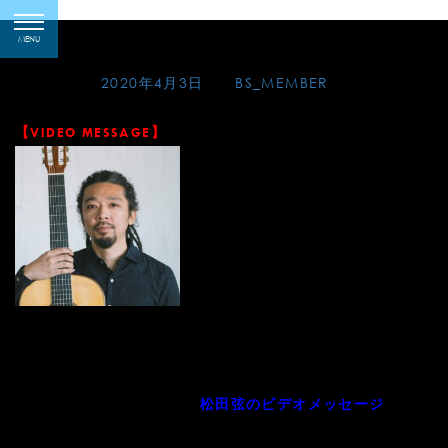
Skip
高槻ビデオメッセージ
toggle
to
MENU
navigation
content
Posted on
2020年4月3日
by
BS_MEMBER
【VIDEO MESSAGE】
4月11日・12日の高槻キッズギター教室主催のコンサート
は、新型肺炎コロナ感染の心配がなくなった後に延期になり
ました。コンサートとマスタークラスに来場を予定されてい
た高槻の皆さんに向けて、
を
松田弦のビデオメッセージ
YouTubeのBLUESHEETチャンネルにアップしました。タレ