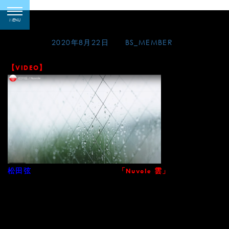
Skip
アートにエールを
toggle
to
MENU
navigation
content
Posted on
2020年8月22日
by
BS_MEMBER
【VIDEO】
演奏による長岡克己作曲
の音楽を背景
松田弦
「Nuvole 雲」
に、家族と離れて暮らす若い父親の日常の表情をとらえたシ
ョートストーリーが公開されました。わずか4分の映像です
が、ドラマの広がりを感じさせてくれる作品です。脚本・編
集は映画監督の松田大佑。撮影は松田弦の写真でもおなじみ