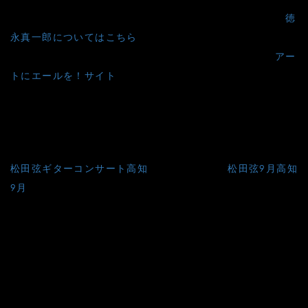
の写真家・濱津和貴。出演はギタリストの徳永真一郎！⇒
徳
永真一郎についてはこちら
ビデオは「アートにエール
を！東京プロジェクト」のサイトでご覧になれます。⇒
アー
トにエールを！サイト
投
松田弦ギターコンサート高知
松田弦9月高知
稿
9月
ナ
ビ
ゲ
ー
シ